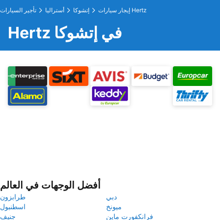
إيجار سيارات Hertz
إتشوكا
أستراليا
تأجير السيارات
Hertz في إتشوكا
أفضل الوجهات في العالم
دبي
طرابزون
ميونخ
اسطنبول
فرانكفورت ماين
جنيف