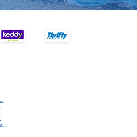
مط
م
م
م
مطار