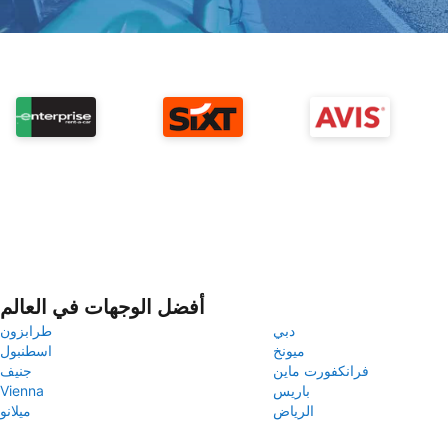
أفضل الوجهات في العالم
دبي
طرابزون
ميونخ
اسطنبول
فرانكفورت ماين
جنيف
باريس
Vienna
الرياض
ميلانو