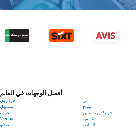
أفضل الوجهات في العالم
دبي
طرابزون
ميونخ
اسطنبول
فرانكفورت ماين
جنيف
باريس
Vienna
الرياض
ميلانو