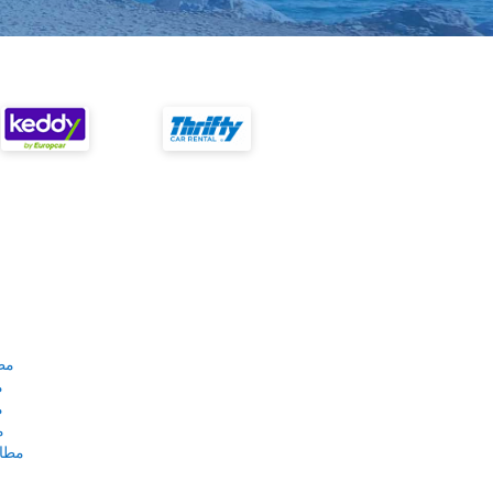
مط
م
م
م
مطار