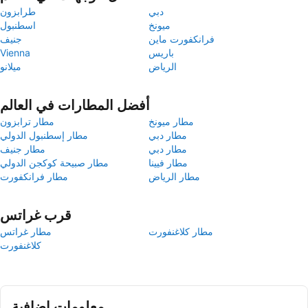
دبي
طرابزون
ميونخ
اسطنبول
فرانكفورت ماين
جنيف
باريس
Vienna
الرياض
ميلانو
أفضل المطارات في العالم
مطار ميونخ
مطار ترابزون
مطار دبي
مطار إسطنبول الدولي
مطار دبي
مطار جنيف
مطار فيينا
مطار صبيحة كوكجن الدولي
مطار الرياض
مطار فرانكفورت
قرب غراتس
مطار كلاغنفورت
مطار غراتس
كلاغنفورت
معلومات إضافية