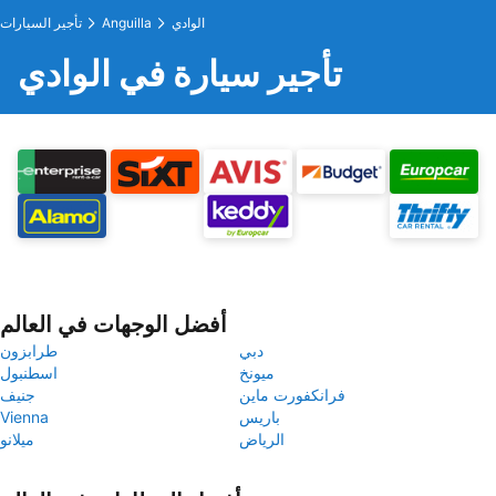
الوادي
Anguilla
تأجير السيارات
تأجير سيارة في الوادي
أفضل الوجهات في العالم
دبي
طرابزون
ميونخ
اسطنبول
فرانكفورت ماين
جنيف
باريس
Vienna
الرياض
ميلانو