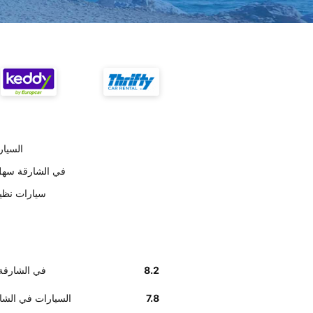
تسليم ar
أخبرنا زبائننا أن إيجاد مكتب Europcar في 
على حسب العملاء opcar
8.2
أخبرنا زبائننا أن إيجاد مكتب 
7.8
وفق تقديرات العملاء , Europcar ا