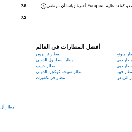
Europca في الشارقة ذو كفاءة عالية
7.6
7.2
أفضل المطارات في العالم
ار ميونخ
مطار ترابزون
طار دبي
مطار إسطنبول الدولي
طار دبي
مطار جنيف
طار فيينا
مطار صبيحة كوكجن الدولي
 الرياض
مطار فرانكفورت
مطار آل 