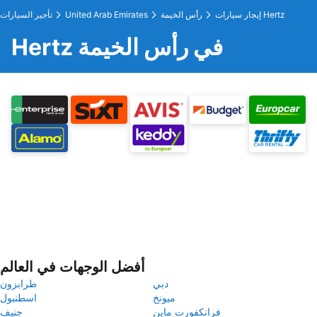
إيجار سيارات Hertz
رأس الخيمة
United Arab Emirates
تأجير السيارات
Hertz في رأس الخيمة
أفضل الوجهات في العالم
دبي
طرابزون
ميونخ
اسطنبول
فرانكفورت ماين
جنيف