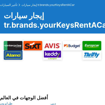
إيجار سيارات tr.brands.yourKeysRentACar
تأجير السيارات
إيجار سيارات
tr.brands.yourKeysRentAC
أفضل الوجهات في العالم
دبي
طرابزون