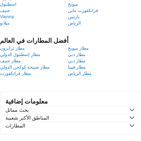
ميونخ
اسطنبول
فرانكفورت ماين
جنيف
باريس
Vienna
الرياض
ميلانو
أفضل المطارات في العالم
مطار ميونخ
مطار ترابزون
مطار دبي
مطار إسطنبول الدولي
مطار دبي
مطار جنيف
مطار فيينا
مطار صبيحة كوكجن الدولي
مطار الرياض
مطار فرانكفورت
معلومات إضافية
بحث مماثل
المناطق الأكتر شعبية
المطارات