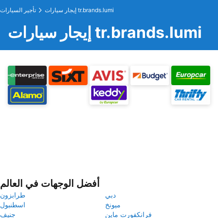
إيجار سيارات tr.brands.lumi
تأجير السيارات
إيجار سيارات tr.brands.lumi
أفضل الوجهات في العالم
دبي
طرابزون
ميونخ
اسطنبول
فرانكفورت ماين
جنيف