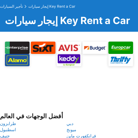
إيجار سيارات Key Rent a Car
تأجير السيارات
إيجار سيارات Key Rent a Car
أفضل الوجهات في العالم
دبي
طرابزون
ميونخ
اسطنبول
فرانكفورت ماين
جنيف