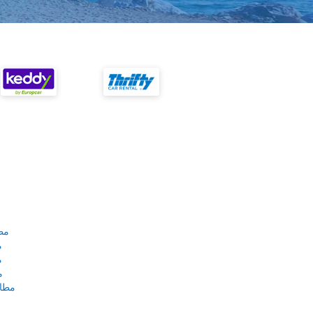
مط
م
م
م
مطار