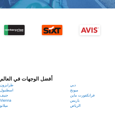
أفضل الوجهات في العالم
دبي
طرابزون
ميونخ
اسطنبول
فرانكفورت ماين
جنيف
باريس
Vienna
الرياض
ميلانو