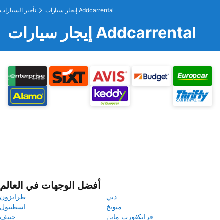
إيجار سيارات Addcarrental
تأجير السيارات
إيجار سيارات Addcarrental
أفضل الوجهات في العالم
دبي
طرابزون
ميونخ
اسطنبول
فرانكفورت ماين
جنيف