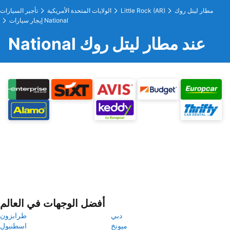
مطار ليتل روك
Little Rock (AR)
الولايات المتحدة الأمريكية
تأجير السيارات
إيجار سيارات National
National عند مطار ليتل روك
أفضل الوجهات في العالم
دبي
طرابزون
ميونخ
اسطنبول