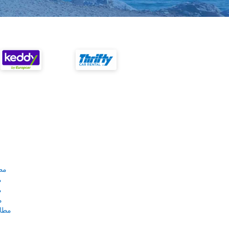
مط
م
م
م
مطار