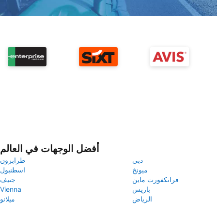
أفضل الوجهات في العالم
دبي
طرابزون
ميونخ
اسطنبول
فرانكفورت ماين
جنيف
باريس
Vienna
الرياض
ميلانو