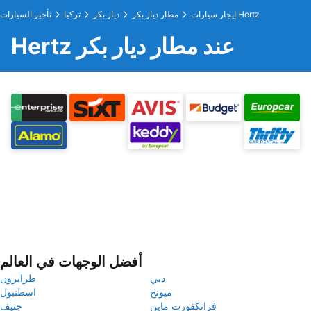
إيجار سيارات Hertz
مطار ديار بكر
ديار بكر
تركيا
تأجير السيارات
Hertz عند مطار ديار بكر
أفضل الوجهات في العالم
دبي
طرابزون
ميونخ
اسطنبول
فرانكفورت ماين
جنيف