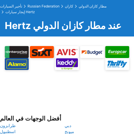
مطار كازان الدولي
كازان
Russian Federation
تأجير السيارات
إيجار سيارات Hertz
Hertz عند مطار كازان الدولي
أفضل الوجهات في العالم
دبي
طرابزون
ميونخ
اسطنبول