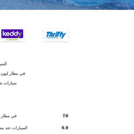
تسليم
أخبرنا زبائننا أن إيجاد مكتب ertz
على حسب العملاء 
7.6
أخبرنا زبائننا أن إيجا
6.9
وفق تقديرات العملاء , Hertz