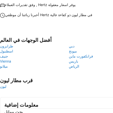
وفق تقديرات العملاء , Hertz يوفر اسعار معقولة
أخبرنا زبائننا أن موظفي Hertz في مطار ليون ذو كفاءة عالية
أفضل الوجهات في العالم
دبي
طرابزون
ميونخ
اسطنبول
فرانكفورت ماين
جنيف
باريس
Vienna
الرياض
ميلانو
قرب مطار ليون
ليون
معلومات إضافية
بحث مماثل