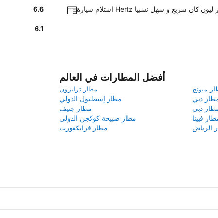
 Hertz في مطار ليون كان سريع و سهل نسبيا
6.6
6.1
أفضل المطارات في العالم
ار ميونخ
مطار ترابزون
طار دبي
مطار إسطنبول الدولي
طار دبي
مطار جنيف
طار فيينا
مطار صبيحة كوكجن الدولي
 الرياض
مطار فرانكفورت