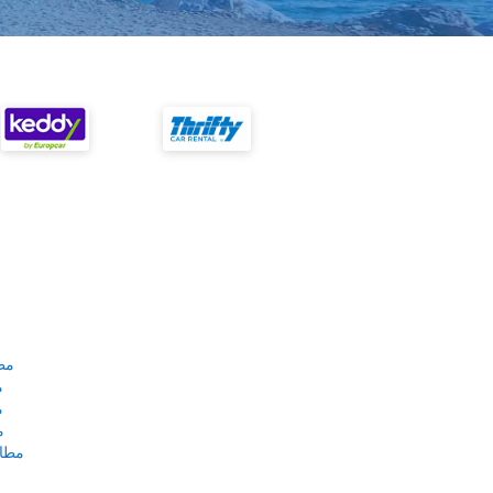
مط
م
م
م
مطار