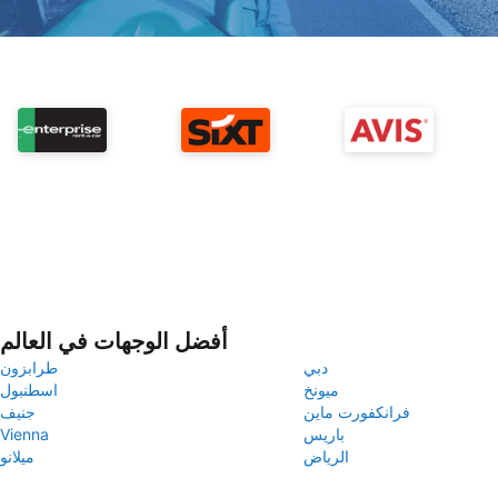
أفضل الوجهات في العالم
دبي
طرابزون
ميونخ
اسطنبول
فرانكفورت ماين
جنيف
باريس
Vienna
الرياض
ميلانو