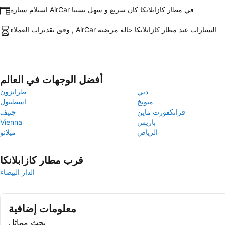
استلام سيارة AirCar في مطار كازابلانكا كان سريع و سهل نسبيا
وفق تقديرات العملاء , AirCar السيارات عند مطار كازابلانكا حالة مرضية
أفضل الوجهات في العالم
دبي
طرابزون
ميونخ
اسطنبول
فرانكفورت ماين
جنيف
باريس
Vienna
الرياض
ميلانو
قرب مطار كازابلانكا
الدار البيضاء
معلومات إضافية
بحث مماثل