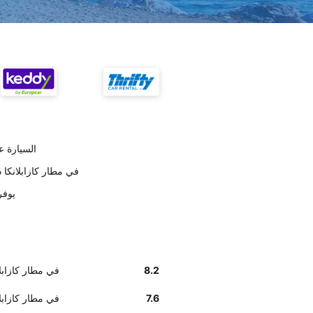
تسليم AirCar
أخبرنا زبائننا أن موظفي AirCar في مطار
وفق تقديرا
8.2
أخبرنا زبائننا أن موظفي irCar
7.6
أخبرنا زبائننا أن إيجاد مكتب Car