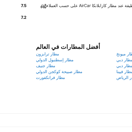
AirCa سيارات نظيفة عند مطار كازابلانكا
7.5
7.2
أفضل المطارات في العالم
ار ميونخ
مطار ترابزون
طار دبي
مطار إسطنبول الدولي
طار دبي
مطار جنيف
طار فيينا
مطار صبيحة كوكجن الدولي
 الرياض
مطار فرانكفورت