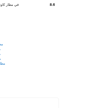
8.6
أخبرنا زبائننا أن إيجاد مكتب
مط
م
م
م
مطار