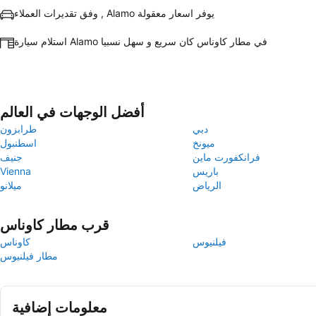
وفق تقديرات العملاء , Alamo يوفر اسعار معقولة
استلام سيارة Alamo في مطار كاوناس كان سريع و سهل نسبيا
أفضل الوجهات في العالم
دبي
طرابزون
ميونخ
اسطنبول
فرانكفورت ماين
جنيف
باريس
Vienna
الرياض
ميلانو
قرب مطار كاوناس
فيلنيوس
كاوناس
مطار فيلنيوس
معلومات إضافية