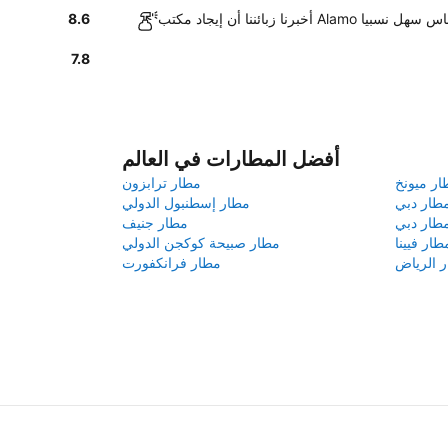
 Alamo في مطار كاوناس سهل نسبيا
8.6
7.8
أفضل المطارات في العالم
ار ميونخ
مطار ترابزون
طار دبي
مطار إسطنبول الدولي
طار دبي
مطار جنيف
طار فيينا
مطار صبيحة كوكجن الدولي
 الرياض
مطار فرانكفورت