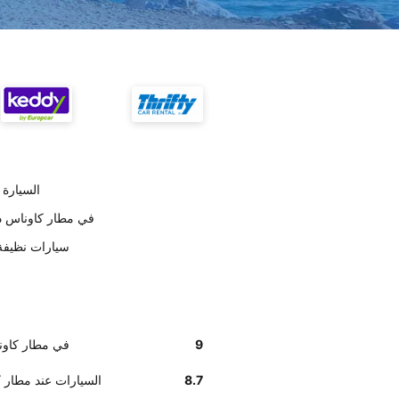
تسليم lamo
أخبرنا زبائننا أن موظفي Alamo في م
على حسب العملاء Alamo
9
أخبرنا زبائننا أن موظفي o
8.7
وفق تقديرات العملاء , Alamo السي