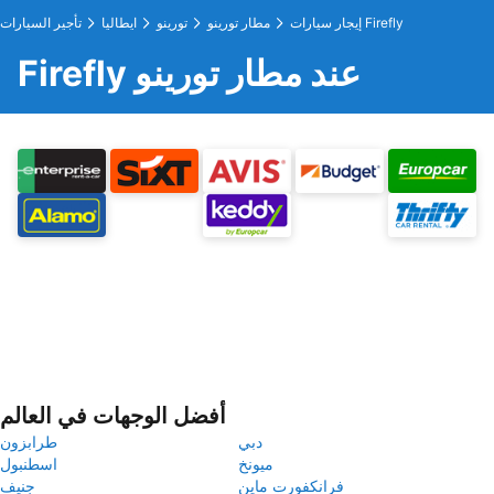
إيجار سيارات Firefly
مطار تورينو
تورينو
ايطاليا
تأجير السيارات
Firefly عند مطار تورينو
أفضل الوجهات في العالم
دبي
طرابزون
ميونخ
اسطنبول
فرانكفورت ماين
جنيف