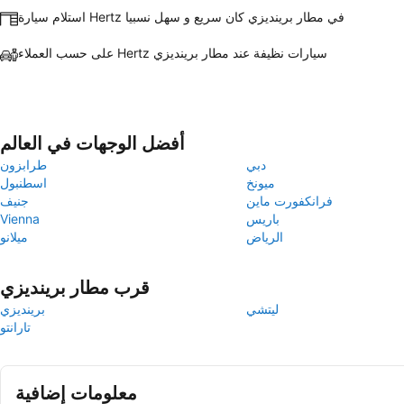
استلام سيارة Hertz في مطار برينديزي كان سريع و سهل نسبيا
على حسب العملاء Hertz سيارات نظيفة عند مطار برينديزي
أفضل الوجهات في العالم
دبي
طرابزون
ميونخ
اسطنبول
فرانكفورت ماين
جنيف
باريس
Vienna
الرياض
ميلانو
قرب مطار برينديزي
ليتشي
برينديزي
تارانتو
معلومات إضافية