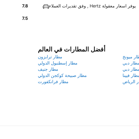
وفق تقديرات العملاء , Hertz يوفر اسعار معقولة
7.8
7.5
أفضل المطارات في العالم
ار ميونخ
مطار ترابزون
طار دبي
مطار إسطنبول الدولي
طار دبي
مطار جنيف
طار فيينا
مطار صبيحة كوكجن الدولي
 الرياض
مطار فرانكفورت