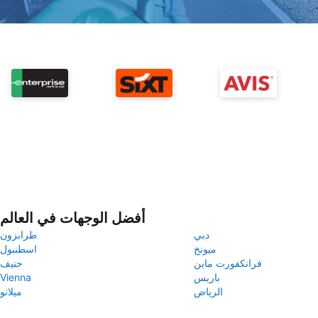
أفضل الوجهات في العالم
دبي
طرابزون
ميونخ
اسطنبول
فرانكفورت ماين
جنيف
باريس
Vienna
الرياض
ميلانو