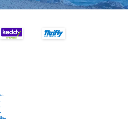
مط
م
م
م
مطار