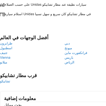
على حسب العملاء Unidas سيارات نظيفة عند مطار تشابيكو
استلام سيارة Unidas في مطار تشابيكو كان سريع و سهل نسبيا
أفضل الوجهات في العالم
دبي
طرابزون
ميونخ
اسطنبول
فرانكفورت ماين
جنيف
باريس
Vienna
الرياض
ميلانو
قرب مطار تشابيكو
تشابيكو
معلومات إضافية
بحث مماثل