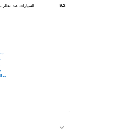
9.2
وفق تقديرات العملاء , Unidas السيا
مط
م
م
م
مطار