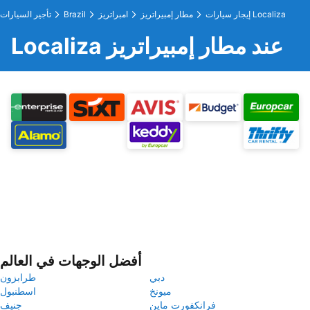
إيجار سيارات Localiza
مطار إمبيراتريز
امبراتريز
Brazil
تأجير السيارات
Localiza عند مطار إمبيراتريز
أفضل الوجهات في العالم
دبي
طرابزون
ميونخ
اسطنبول
فرانكفورت ماين
جنيف