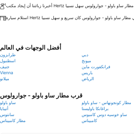
زبائننا أن إيجاد مكتب Hertz في مطار ساو باولو - جوارولوس سهل نسبيا
لام سيارة Hertz في مطار ساو باولو - جوارولوس كان سريع و سهل نسبيا
أفضل الوجهات في العالم
دبي
طرابزون
ميونخ
اسطنبول
فرانكفورت ماين
جنيف
باريس
Vienna
الرياض
ميلانو
قرب مطار ساو باولو - جوارولوس
مطار كونجونهاس - ساو باولو
ساو باولو
براغانكا باوليستا
أتيبايا
ساو خوسيه دوس كامبوس
سانتوس
كامبيناس
مطار كامبيناس