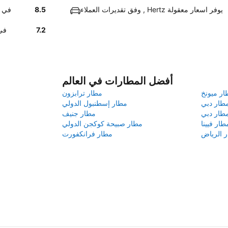
وفق تقديرات العملاء , Hertz يوفر اسعار معقولة
8.5
أخبرنا 
7.2
است
أفضل المطارات في العالم
ار ميونخ
مطار ترابزون
طار دبي
مطار إسطنبول الدولي
طار دبي
مطار جنيف
طار فيينا
مطار صبيحة كوكجن الدولي
 الرياض
مطار فرانكفورت