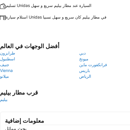
تسليم Unidas السيارة عند مطار بيليم سريع و سهل
استلام سيارة Unidas في مطار بيليم كان سريع و سهل نسبيا
أفضل الوجهات في العالم
دبي
طرابزون
ميونخ
اسطنبول
فرانكفورت ماين
جنيف
باريس
Vienna
الرياض
ميلانو
قرب مطار بيليم
بيليم
معلومات إضافية
بحث مماثل