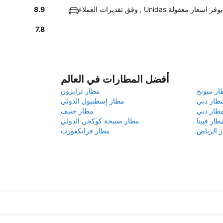
وفق تقديرات العملاء , Unidas يوفر اسعار معقولة
8.9
7.8
أفضل المطارات في العالم
ار ميونخ
مطار ترابزون
طار دبي
مطار إسطنبول الدولي
طار دبي
مطار جنيف
طار فيينا
مطار صبيحة كوكجن الدولي
 الرياض
مطار فرانكفورت