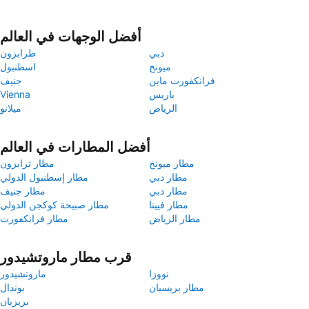
أفضل الوجهات في العالم
دبي
طرابزون
ميونخ
اسطنبول
فرانكفورت ماين
جنيف
باريس
Vienna
الرياض
ميلانو
أفضل المطارات في العالم
مطار ميونخ
مطار ترابزون
مطار دبي
مطار إسطنبول الدولي
مطار دبي
مطار جنيف
مطار فيينا
مطار صبيحة كوكجن الدولي
مطار الرياض
مطار فرانكفورت
قرب مطار ماروتشيدور
نووزا
ماروتشيدور
مطار بريسبان
بوندال
بريزبان