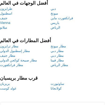
أفضل الوجهات في العالم
دبي
طرابزون
ميونخ
اسطنبول
فرانكفورت ماين
جنيف
باريس
Vienna
الرياض
ميلانو
أفضل المطارات في العالم
مطار ميونخ
مطار ترابزون
مطار دبي
مطار إسطنبول الدولي
مطار دبي
مطار جنيف
مطار فيينا
مطار صبيحة كوكجن الدولي
مطار الرياض
مطار فرانكفورت
قرب مطار بريسبان
ساوثبورت
بريزبان
كولانجاتا
غولد كوست