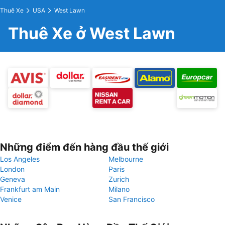
Thuê Xe
USA
West Lawn
Thuê Xe ở West Lawn
Những điểm đến hàng đầu thế giới
Los Angeles
Melbourne
London
Paris
Geneva
Zurich
Frankfurt am Main
Milano
Venice
San Francisco