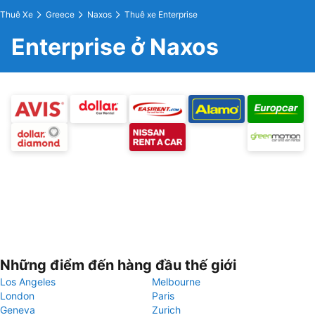
Thuê Xe
Greece
Naxos
Thuê xe Enterprise
Enterprise ở Naxos
Những điểm đến hàng đầu thế giới
Los Angeles
Melbourne
London
Paris
Geneva
Zurich