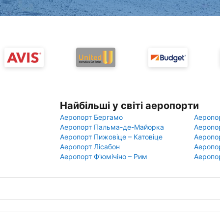
Найбільші у світі аеропорти
Аеропорт Бергамо
Аеропо
Аеропорт Пальма-де-Майорка
Аеропо
Аеропорт Пижовіце – Катовіце
Аеропо
Аеропорт Лісабон
Аеропо
Аеропорт Ф'юмічіно – Рим
Аеропо