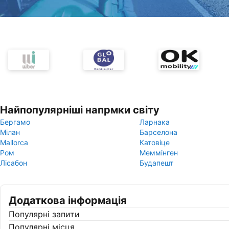
Найпопулярніші напрмки світу
Бергамо
Ларнака
Мілан
Барселона
Mallorca
Катовіце
Ром
Меммінген
Лісабон
Будапешт
Додаткова інформація
Популярні запити
Популярні місця