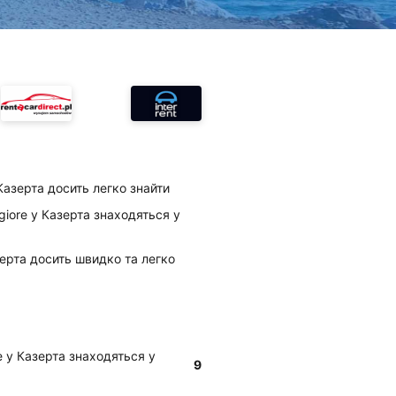
 Казерта досить легко знайти
ggiore у Казерта знаходяться у
ерта досить швидко та легко
re у Казерта знаходяться у
9