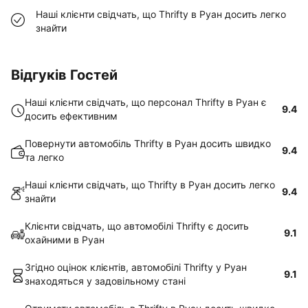
Наші клієнти свідчать, що Thrifty в Руан досить легко
знайти
Відгуків Гостей
Наші клієнти свідчать, що персонал Thrifty в Руан є
9.4
досить ефективним
Повернути автомобіль Thrifty в Руан досить швидко
9.4
та легко
Наші клієнти свідчать, що Thrifty в Руан досить легко
9.4
знайти
Клієнти свідчать, що автомобілі Thrifty є досить
9.1
охайними в Руан
Згідно оцінок клієнтів, автомобілі Thrifty у Руан
9.1
знаходяться у задовільному стані