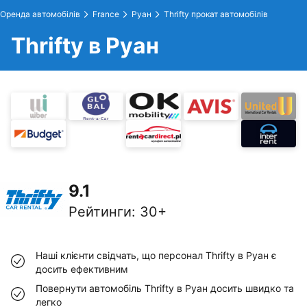
Оренда автомобілів
France
Руан
Thrifty прокат автомобілів
Thrifty в Руан
9.1
Рейтинги
:
30+
Наші клієнти свідчать, що персонал Thrifty в Руан є
досить ефективним
Повернути автомобіль Thrifty в Руан досить швидко та
легко