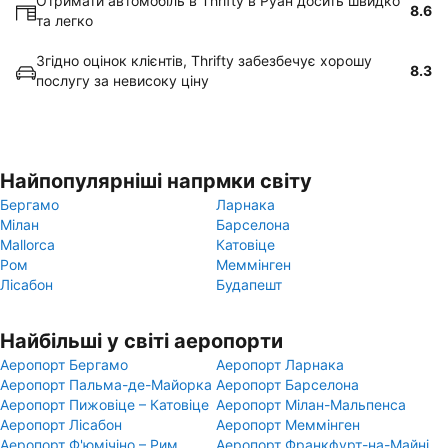
Отримати автомобіль в Thrifty в Руан досить швидко
8.6
та легко
Згідно оцінок клієнтів, Thrifty забезбечує хорошу
8.3
послугу за невисоку ціну
Найпопулярніші напрмки світу
Бергамо
Ларнака
Мілан
Барселона
Mallorca
Катовіце
Ром
Меммінген
Лісабон
Будапешт
Найбільші у світі аеропорти
Аеропорт Бергамо
Аеропорт Ларнака
Аеропорт Пальма-де-Майорка
Аеропорт Барселона
Аеропорт Пижовіце – Катовіце
Аеропорт Мілан-Мальпенса
Аеропорт Лісабон
Аеропорт Меммінген
Аеропорт Ф'юмічіно – Рим
Аеропорт Франкфурт-на-Майні