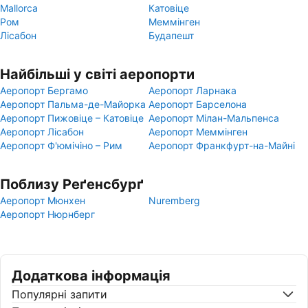
Mallorca
Катовіце
Ром
Меммінген
Лісабон
Будапешт
Найбільші у світі аеропорти
Аеропорт Бергамо
Аеропорт Ларнака
Аеропорт Пальма-де-Майорка
Аеропорт Барселона
Аеропорт Пижовіце – Катовіце
Аеропорт Мілан-Мальпенса
Аеропорт Лісабон
Аеропорт Меммінген
Аеропорт Ф'юмічіно – Рим
Аеропорт Франкфурт-на-Майні
Поблизу Реґенсбурґ
Аеропорт Мюнхен
Nuremberg
Аеропорт Нюрнберг
Додаткова інформація
Популярні запити