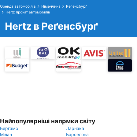
Оренда автомобілів
Німеччина
Реґенсбурґ
Hertz прокат автомобілів
Hertz в Реґенсбурґ
Найпопулярніші напрмки світу
Бергамо
Ларнака
Мілан
Барселона