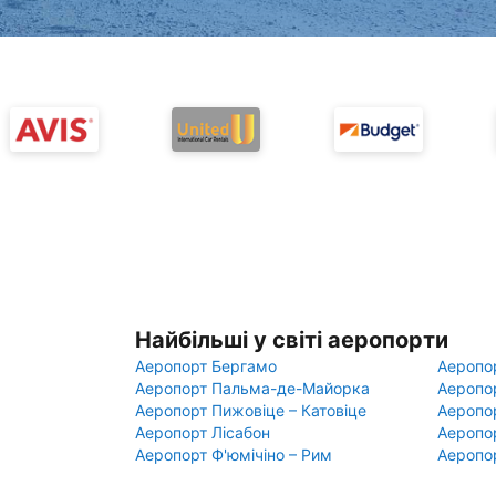
Найбільші у світі аеропорти
Аеропорт Бергамо
Аеропо
Аеропорт Пальма-де-Майорка
Аеропо
Аеропорт Пижовіце – Катовіце
Аеропо
Аеропорт Лісабон
Аеропо
Аеропорт Ф'юмічіно – Рим
Аеропо