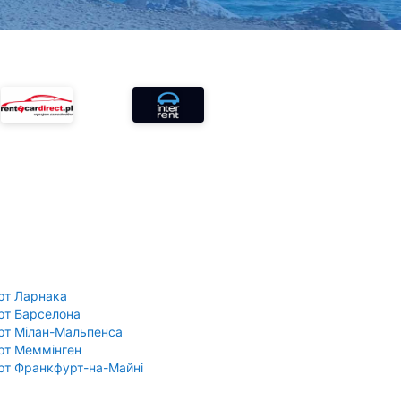
рт Ларнака
рт Барселона
рт Мілан-Мальпенса
рт Меммінген
рт Франкфурт-на-Майні