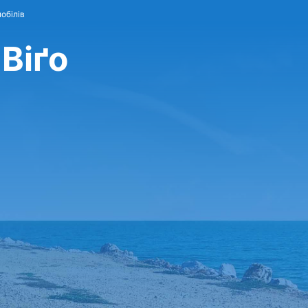
обілів
Віґо