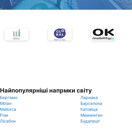
Найпопулярніші напрмки світу
Бергамо
Ларнака
Мілан
Барселона
Mallorca
Катовіце
Ром
Меммінген
Лісабон
Будапешт