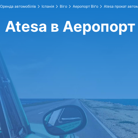
Оренда автомобілів
Іспанія
Віго
Аеропорт Віґо
Atesa прокат автом
Atesa в Аеропорт 