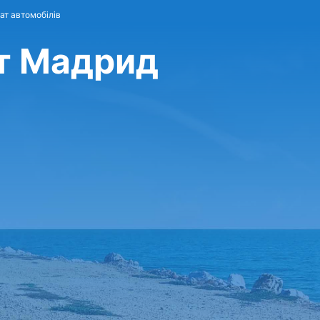
кат автомобілів
рт Мадрид