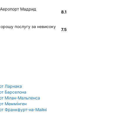
 у Аеропорт Мадрид
8.1
є хорошу послугу за невисоку
7.5
рт Ларнака
рт Барселона
рт Мілан-Мальпенса
рт Меммінген
рт Франкфурт-на-Майні