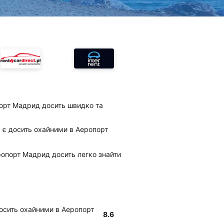
порт Мадрид досить швидко та
ty є досить охайними в Аеропорт
Аеропорт Мадрид досить легко знайти
 досить охайними в Аеропорт
8.6