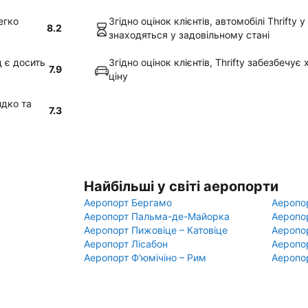
егко
Згідно оцінок клієнтів, автомобілі Thrifty
8.2
знаходяться у задовільному стані
д є досить
Згідно оцінок клієнтів, Thrifty забезбечу
7.9
ціну
идко та
7.3
Найбільші у світі аеропорти
Аеропорт Бергамо
Аеропо
Аеропорт Пальма-де-Майорка
Аеропо
Аеропорт Пижовіце – Катовіце
Аеропо
Аеропорт Лісабон
Аеропо
Аеропорт Ф'юмічіно – Рим
Аеропо