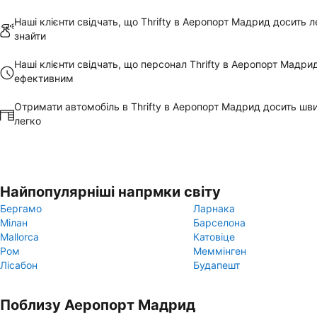
Наші клієнти свідчать, що Thrifty в Аеропорт Мадрид досить л
знайти
Наші клієнти свідчать, що персонал Thrifty в Аеропорт Мадри
ефективним
Отримати автомобіль в Thrifty в Аеропорт Мадрид досить шв
легко
Найпопулярніші напрмки світу
Бергамо
Ларнака
Мілан
Барселона
Mallorca
Катовіце
Ром
Меммінген
Лісабон
Будапешт
Поблизу Аеропорт Мадрид