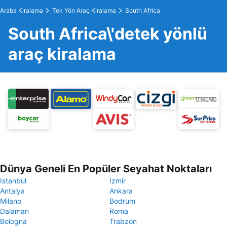
Araba Kiralama
Tek Yön Araç Kiralama
South Africa
South Africa\'detek yönlü
araç kiralama
Dünya Geneli En Popüler Seyahat Noktaları
Istanbul
Izmir
Antalya
Ankara
Milano
Bodrum
Dalaman
Roma
Bologna
Trabzon