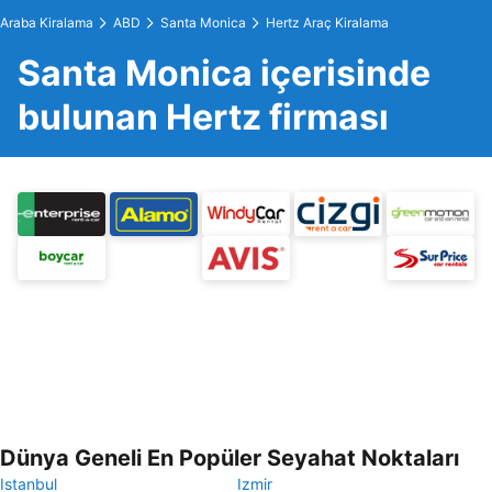
Araba Kiralama
ABD
Santa Monica
Hertz Araç Kiralama
Santa Monica içerisinde
bulunan Hertz firması
Dünya Geneli En Popüler Seyahat Noktaları
Istanbul
Izmir