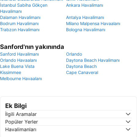
İstanbul Sabiha Gökçen
Ankara Havalimanı
Havalimanı
Dalaman Havalimanı
Antalya Havalimanı
Bodrum Havalimanı
Milano Malpensa Havaalanı
Trabzon Havalimanı
Bologna Havalimanı
Sanford'nın yakınında
Sanford Havalimanı
Orlando
Orlando Havaalanı
Daytona Beach Havalimanı
Lake Buena Vista
Daytona Beach
Kissimmee
Cape Canaveral
Melbourne Havaalanı
Ek Bilgi
İlgili Aramalar
Popüler Yerler
Havalimanları