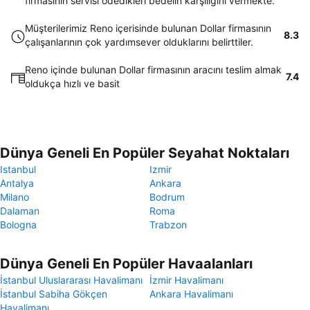
firmasının servisi ödedikleri bedelin karşılığını vermekte.
Müşterilerimiz Reno içerisinde bulunan Dollar firmasının
8.3
çalışanlarının çok yardımsever olduklarını belirttiler.
Reno içinde bulunan Dollar firmasının aracını teslim almak
7.4
oldukça hızlı ve basit
Dünya Geneli En Popüler Seyahat Noktaları
Istanbul
Izmir
Antalya
Ankara
Milano
Bodrum
Dalaman
Roma
Bologna
Trabzon
Dünya Geneli En Popüler Havaalanları
İstanbul Uluslararası Havalimanı
İzmir Havalimanı
İstanbul Sabiha Gökçen
Ankara Havalimanı
Havalimanı