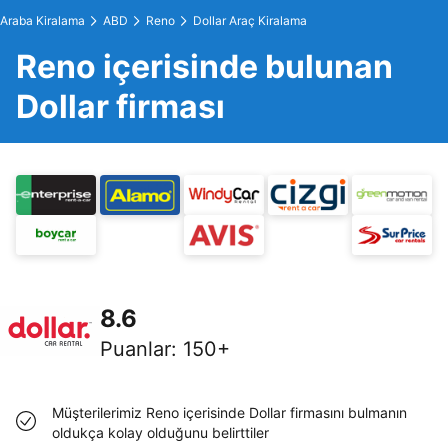
Araba Kiralama
ABD
Reno
Dollar Araç Kiralama
Reno içerisinde bulunan
Dollar firması
8.6
Puanlar
:
150+
Müşterilerimiz Reno içerisinde Dollar firmasını bulmanın
oldukça kolay olduğunu belirttiler