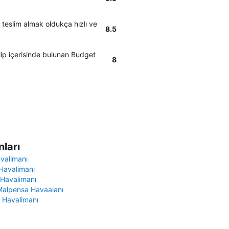
ı teslim almak oldukça hızlı ve
8.5
slip içerisinde bulunan Budget
8
ları
avalimanı
Havalimanı
 Havalimanı
Malpensa Havaalanı
 Havalimanı