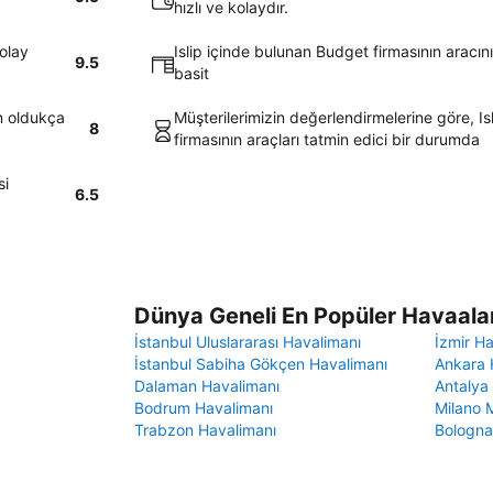
hızlı ve kolaydır.
kolay
Islip içinde bulunan Budget firmasının aracın
9.5
basit
ın oldukça
Müşterilerimizin değerlendirmelerine göre, I
8
firmasının araçları tatmin edici bir durumda
si
6.5
Dünya Geneli En Popüler Havaalan
İstanbul Uluslararası Havalimanı
İzmir H
İstanbul Sabiha Gökçen Havalimanı
Ankara 
Dalaman Havalimanı
Antalya
Bodrum Havalimanı
Milano 
Trabzon Havalimanı
Bologna