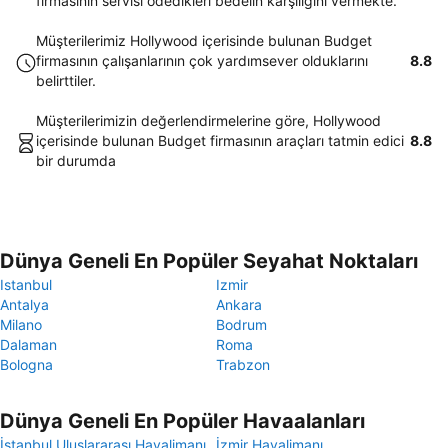
firmasının servisi ödedikleri bedelin karşılığını vermekte.
Müşterilerimiz Hollywood içerisinde bulunan Budget
firmasının çalışanlarının çok yardımsever olduklarını
8.8
belirttiler.
Müşterilerimizin değerlendirmelerine göre, Hollywood
içerisinde bulunan Budget firmasının araçları tatmin edici
8.8
bir durumda
Dünya Geneli En Popüler Seyahat Noktaları
Istanbul
Izmir
Antalya
Ankara
Milano
Bodrum
Dalaman
Roma
Bologna
Trabzon
Dünya Geneli En Popüler Havaalanları
İstanbul Uluslararası Havalimanı
İzmir Havalimanı