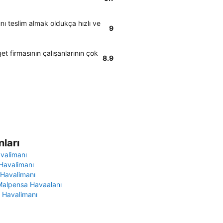
ı teslim almak oldukça hızlı ve
9
t firmasının çalışanlarının çok
8.9
ları
avalimanı
Havalimanı
 Havalimanı
Malpensa Havaalanı
 Havalimanı