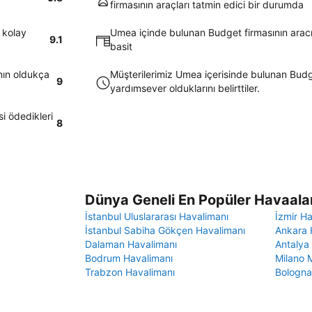
firmasının araçları tatmin edici bir durumda
 kolay
Umea içinde bulunan Budget firmasının aracın
9.1
basit
nın oldukça
Müşterilerimiz Umea içerisinde bulunan Budge
9
yardımsever olduklarını belirttiler.
i ödedikleri
8
Dünya Geneli En Popüler Havaalan
İstanbul Uluslararası Havalimanı
İzmir H
İstanbul Sabiha Gökçen Havalimanı
Ankara 
Dalaman Havalimanı
Antalya
Bodrum Havalimanı
Milano 
Trabzon Havalimanı
Bologna