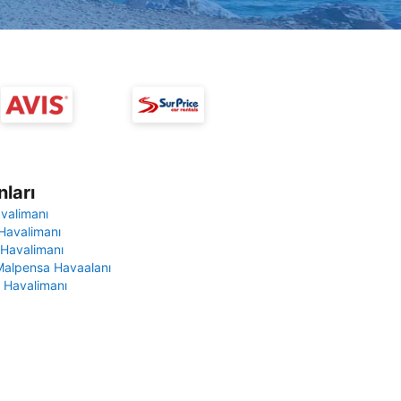
ları
avalimanı
Havalimanı
 Havalimanı
Malpensa Havaalanı
 Havalimanı