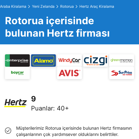
Araba Kiralama
Yeni Zelanda
Rotorua
Hertz Araç Kiralama
Rotorua içerisinde
bulunan Hertz firması
9
Puanlar
:
40+
Müşterilerimiz Rotorua içerisinde bulunan Hertz firmasının
çalışanlarının çok yardımsever olduklarını belirttiler.