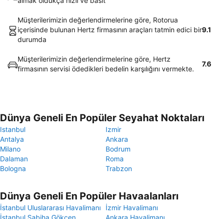
almak oldukça hızlı ve basit
Müşterilerimizin değerlendirmelerine göre, Rotorua
içerisinde bulunan Hertz firmasının araçları tatmin edici bir
9.1
durumda
Müşterilerimizin değerlendirmelerine göre, Hertz
7.6
firmasının servisi ödedikleri bedelin karşılığını vermekte.
Dünya Geneli En Popüler Seyahat Noktaları
Istanbul
Izmir
Antalya
Ankara
Milano
Bodrum
Dalaman
Roma
Bologna
Trabzon
Dünya Geneli En Popüler Havaalanları
İstanbul Uluslararası Havalimanı
İzmir Havalimanı
İstanbul Sabiha Gökçen
Ankara Havalimanı