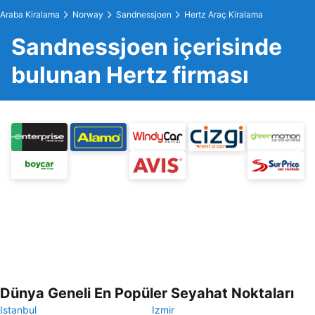
Araba Kiralama
Norway
Sandnessjoen
Hertz Araç Kiralama
Sandnessjoen içerisinde
bulunan Hertz firması
Dünya Geneli En Popüler Seyahat Noktaları
Istanbul
Izmir