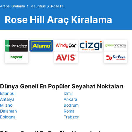
Araba Kiralama
Mauritius
Rose Hill
Rose Hill Araç Kiralama
Dünya Geneli En Popüler Seyahat Noktaları
Istanbul
Izmir
Antalya
Ankara
Milano
Bodrum
Dalaman
Roma
Bologna
Trabzon