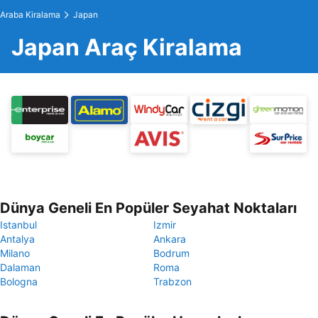
Araba Kiralama
Japan
Japan Araç Kiralama
Dünya Geneli En Popüler Seyahat Noktaları
Istanbul
Izmir
Antalya
Ankara
Milano
Bodrum
Dalaman
Roma
Bologna
Trabzon