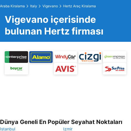
Araba Kiralama
Italy
Vigevano
Hertz Araç Kiralama
Vigevano içerisinde
bulunan Hertz firması
Dünya Geneli En Popüler Seyahat Noktaları
Istanbul
Izmir